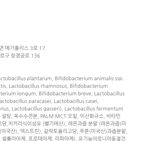
면 메가폴리스 3로 17
로구 창경궁로 136
obacillus plantarum, Bifidobacterium animalis ssp.
actis, Lactobacillus rhamnosus, Bifidobacterium
acterium longum, Bifidobacterium breve, Lactobacillus
tobacillus paracasei, Lactobacillus casei,
varius, Lactobacillus gasseri), Lactobacillus fermentum
, 설탕, 옥수수전분, PALM MCT 오일, 이산화규소, 비타민
리고당,치커리식이섬유 (벨기에산), 레몬과즙 분말 (레몬과즙(미
유(미국산), 덱스트린), 갈락토올리고당, 푸룬(미국산)과즙분말,
, 셀룰라아제, 프로테아제, 리파아제), 유기농아로니아동결건