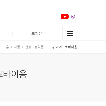
보령몰
홈
제품
건강기능식품
브링 마이크로바이옴
로바이옴