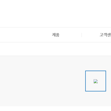
본문으로 바로가기
메뉴 바로가기
제품
고객센
일반의약품
NEW
의약외품 / 의료기기
건강기능식품
기타