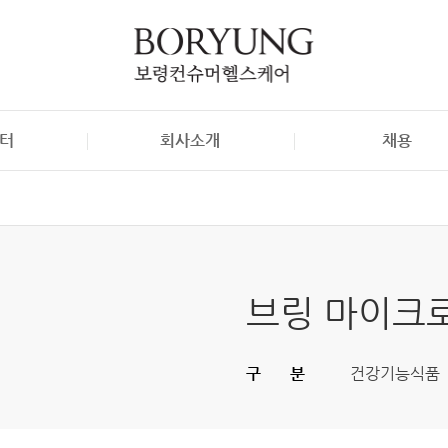
터
회사소개
채용
S
보령컨슈머헬스케어 소개
채용정보
자료실
오시는 길
브링 마이크
구분
건강기능식품