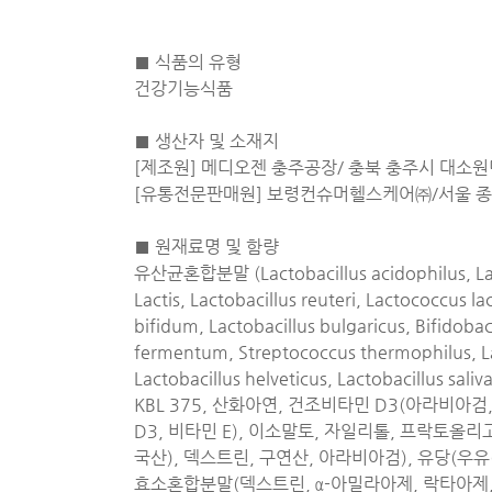
■ 식품의 유형
건강기능식품
■ 생산자 및 소재지
[제조원] 메디오젠 충주공장/ 충북 충주시 대소원
[유통전문판매원] 보령컨슈머헬스케어㈜/서울 종
■ 원재료명 및 함량
유산균혼합분말 (Lactobacillus acidophilus, Lact
Lactis, Lactobacillus reuteri, Lactococcus l
bifidum, Lactobacillus bulgaricus, Bifidob
fermentum, Streptococcus thermophilus, Lac
Lactobacillus helveticus, Lactobacillus sali
KBL 375, 산화아연, 건조비타민 D3(아라비아검
D3, 비타민 E), 이소말토, 자일리톨, 프락토올
국산), 덱스트린, 구연산, 아라비아검), 유당(우
효소혼합분말(덱스트린, α-아밀라아제, 락타아제