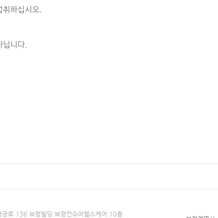
 섭취하십시오.
아닙니다.
창경궁로 136 보령빌딩 보령컨슈머헬스케어 10층