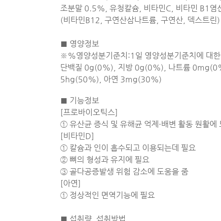
조분말 0.5%, 유청칼슘, 비타민C, 비타민 B1염
(비타민B12, 구연산삼나트륨, 구연산, 덱스트린)
■ 영양정보
※%영양성분기준치:1일 영양성분기준치에 대한비율 1일
단백질 0g(0%), 지방 0g(0%), 나트륨 0mg(0
5hg(50%), 아연 3mg(30%)
■ 기능정보
[프로바이오틱스]
① 유산균 증식 및 유해균 억제·배변 활동 원활에 
[비타민D]
① 칼슘과 인이 흡수되고 이용되는데 필요
② 뼈의 형성과 유지에 필요
③ 골다공증발생 위험 감소에 도움을 줌
[아연]
① 정상적인 면역기능에 필요
■ 섭취량, 섭취방법