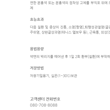
연한 분홍색 또는 분홍색의 점착성 고체를 부직포 위에
제
효능효과
다음 질환 및 증상의 진통, 소염[항염],퇴행성관절염(골
주위염, 상완골상과염(테니스 엘보우 등), 근육통, 외상[
용법용량
약면의 박리지를 떼어낸 후 1일 2회 환부[질환]에 부착
저장방법
차광기밀용기, 실온(1~30℃)보관
고객센터 전화번호
080-708-8088