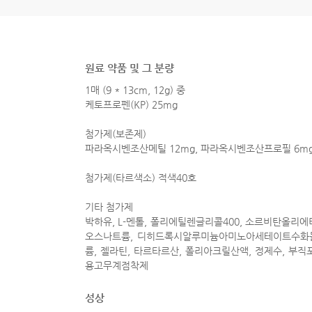
원료 약품 및 그 분량
1매 (9 * 13cm, 12g) 중
케토프로펜(KP) 25mg
첨가제(보존제)
파라옥시벤조산메틸 12mg, 파라옥시벤조산프로필 6m
첨가제(타르색소) 적색40호
기타 첨가제
박하유, L-멘톨, 폴리에틸렌글리콜400, 소르비탄올리에
오스나트륨, 디히드록시알루미늄아미노아세테이트수화물
륨, 젤라틴, 타르타르산, 폴리아크릴산액, 정제수, 부
용고무계점착제
성상