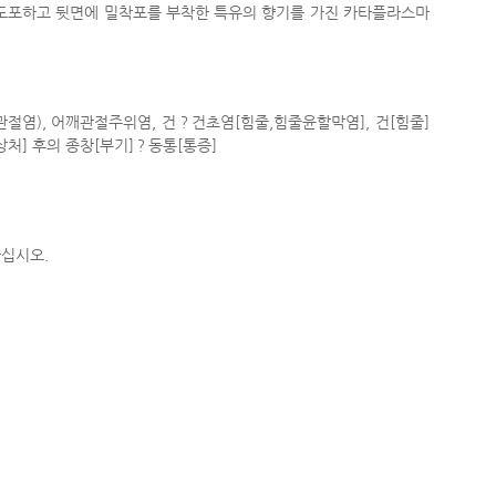
 도포하고 뒷면에 밀착포를 부착한 특유의 향기를 가진 카타플라스마
관절염), 어깨관절주위염, 건？건초염[힘줄,힘줄윤할막염], 건[힘줄]
상처] 후의 종창[부기]？동통[통증]
하십시오.