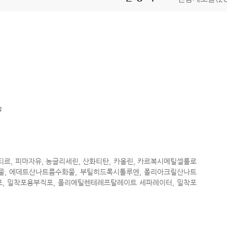
g
티르, 피마자유, 농글리세린, 산화티탄, 카올린, 카르복시메틸셀룰로
, 에데트산나트륨수화물, 부틸히드록시톨루엔, 폴리아크릴산나트
직포, 밀착포용부직포, 폴리에틸렌테레프탈레이트 세파레이터, 밀착포