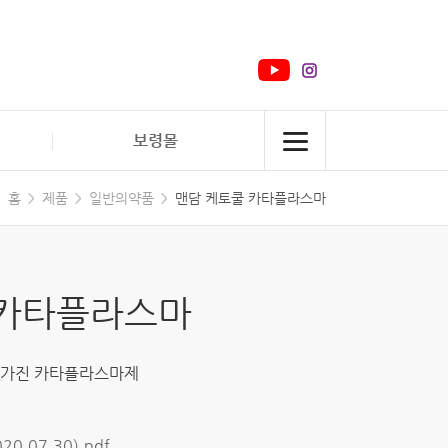
보령몰
홈
제품
일반의약품
맨담 케토쿨 카타플라스마
 카타플라스마
 가진 카타플라스마제
0.07.30).pdf