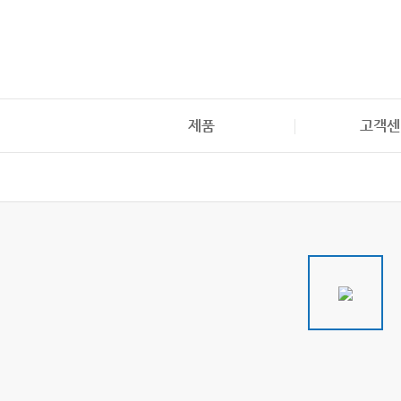
본문으로 바로가기
메뉴 바로가기
제품
고객센
일반의약품
NEW
의약외품 / 의료기기
건강기능식품
기타