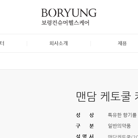
터
회사소개
채용
S
보령컨슈머헬스케어 소개
채용정보
자료실
오시는 길
맨담 케토쿨
성상
특유한 향기를
구분
일반의약품
설명서
맨담케토쿨(202